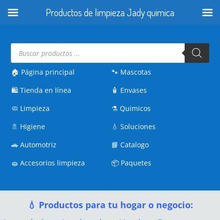
Productos de limpieza Jady quimica
Búsqueda
de
productos
🏠 Página principal
🐾
Mascotas
🛍️
Tienda en línea
🧴
Envases
🧼
Limpieza
⚗️
Quimicos
🚿
Higiene
💧
Soluciones
🚗
Automotriz
📘
Catalogo
🧽
Accesorios limpieza
📦
Paquetes
💧 Productos para tu hogar o negocio: