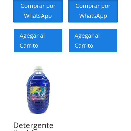
Comprar por
Comprar por
WhatsApp
WhatsApp
Agegar al
Agegar al
Carrito
Carrito
Detergente