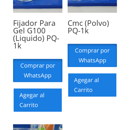
Fijador Para
Cmc (Polvo)
Gel G100
PQ-1k
(Liquido) PQ-
1k
Comprar por
WhatsApp
Comprar por
WhatsApp
Agegar al
Carrito
Agegar al
Carrito