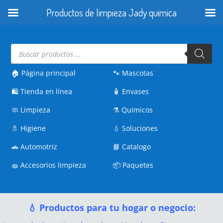
Productos de limpieza Jady quimica
Búsqueda
de
productos
🏠 Página principal
🐾
Mascotas
🛍️
Tienda en línea
🧴
Envases
🧼
Limpieza
⚗️
Quimicos
🚿
Higiene
💧
Soluciones
🚗
Automotriz
📘
Catalogo
🧽
Accesorios limpieza
📦
Paquetes
💧 Productos para tu hogar o negocio: