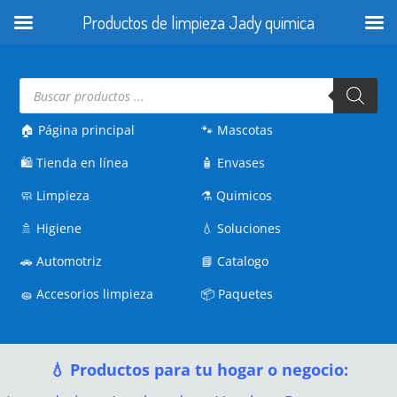
Productos de limpieza Jady quimica
Búsqueda
de
productos
🏠 Página principal
🐾
Mascotas
🛍️
Tienda en línea
🧴
Envases
🧼
Limpieza
⚗️
Quimicos
🚿
Higiene
💧
Soluciones
🚗
Automotriz
📘
Catalogo
🧽
Accesorios limpieza
📦
Paquetes
💧 Productos para tu hogar o negocio: