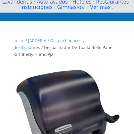
Lavanderias
·
Autolavados
·
Hoteles
·
Restaurantes
·
Instituciones
·
Gimnasios
·
Ver mas .
Inicio
/
JARCERIA
/
Despachadores y
dosificadores
/ Despachador De Toalla Rollo Papel
Kirmberly Humo Pjar