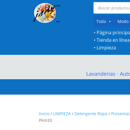
Búsqueda
de
productos
Todo
Modo 
• Página principa
•
Tienda en línea
•
Limpieza
Lavanderias
·
Aut
Inicio
/
LIMPIEZA
/
Detergente Ropa
/
Presentac
Plim33