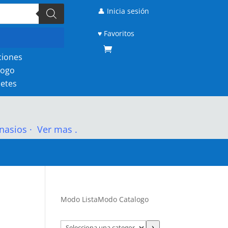
👤 Inicia sesión
♥ Favoritos
ciones
logo
etes
nasios
·
Ver mas .
Modo Lista
Modo Catalogo
Selecciona