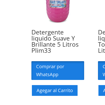
Detergente
De
liquido Suave Y
li
Brillante 5 Litros
To
Plim33
Li
Comprar por
WhatsApp
Agegar al Carrito