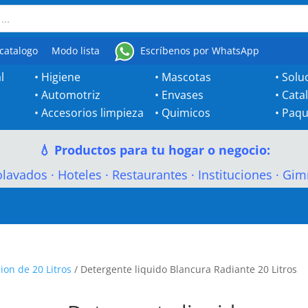
catalogo
Modo lista
Escríbenos por WhatsApp
l
•
Higiene
•
Mascotas
•
Solu
•
Automotriz
•
Envases
•
Cata
•
Accesorios limpieza
•
Quimicos
•
Paqu
💧 Productos para tu hogar o negocio:
olavados
·
Hoteles
·
Restaurantes
·
Instituciones
·
Gim
ion de 20 Litros
/ Detergente liquido Blancura Radiante 20 Litros