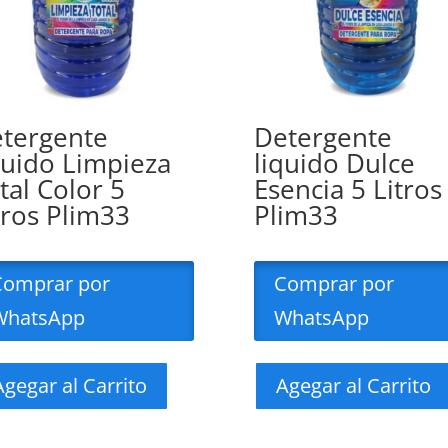
tergente
Detergente
quido Limpieza
liquido Dulce
tal Color 5
Esencia 5 Litros
tros Plim33
Plim33
Comprar por
Comprar por
WhatsApp
WhatsApp
Agegar al Carrito
Agegar al Carrito