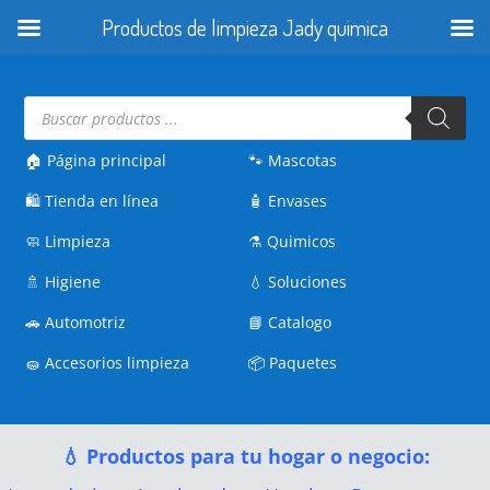
Productos de limpieza Jady quimica
Búsqueda
de
productos
🏠 Página principal
🐾
Mascotas
🛍️
Tienda en línea
🧴
Envases
🧼
Limpieza
⚗️
Quimicos
🚿
Higiene
💧
Soluciones
🚗
Automotriz
📘
Catalogo
🧽
Accesorios limpieza
📦
Paquetes
💧 Productos para tu hogar o negocio: