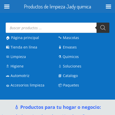
Productos de limpieza Jady quimica
Búsqueda
de
productos
🏠 Página principal
🐾
Mascotas
🛍️
Tienda en línea
🧴
Envases
🧼
Limpieza
⚗️
Quimicos
🚿
Higiene
💧
Soluciones
🚗
Automotriz
📘
Catalogo
🧽
Accesorios limpieza
📦
Paquetes
💧 Productos para tu hogar o negocio: