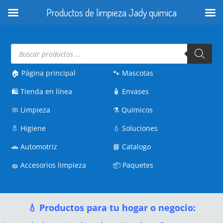
Productos de limpieza Jady quimica
Búsqueda
de
productos
🏠 Página principal
🐾
Mascotas
🛍️
Tienda en línea
🧴
Envases
🧼
Limpieza
⚗️
Quimicos
🚿
Higiene
💧
Soluciones
🚗
Automotriz
📘
Catalogo
🧽
Accesorios limpieza
📦
Paquetes
💧 Productos para tu hogar o negocio: