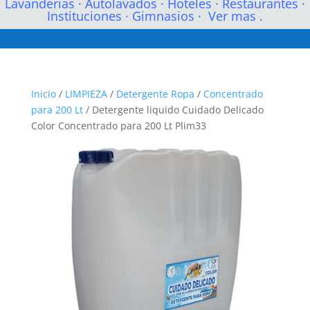
Lavanderias
·
Autolavados
·
Hoteles
·
Restaurantes
·
Instituciones
·
Gimnasios
·
Ver mas .
Inicio
/
LIMPIEZA
/
Detergente Ropa
/
Concentrado
para 200 Lt
/ Detergente liquido Cuidado Delicado
Color Concentrado para 200 Lt Plim33