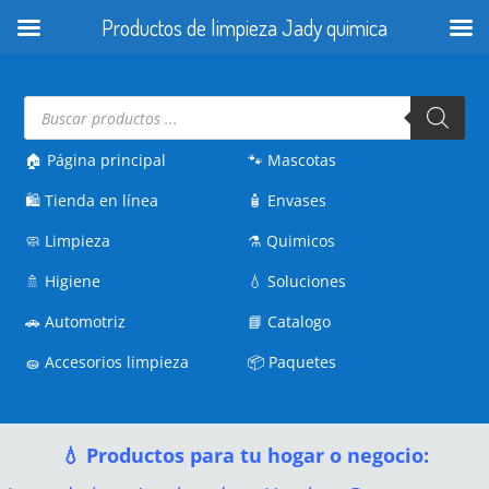
Productos de limpieza Jady quimica
Búsqueda
de
productos
🏠 Página principal
🐾
Mascotas
🛍️
Tienda en línea
🧴
Envases
🧼
Limpieza
⚗️
Quimicos
🚿
Higiene
💧
Soluciones
🚗
Automotriz
📘
Catalogo
🧽
Accesorios limpieza
📦
Paquetes
💧 Productos para tu hogar o negocio: