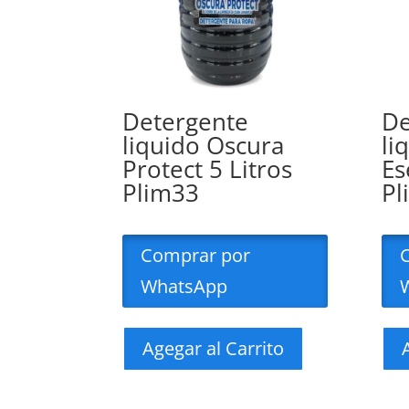
Detergente
De
liquido Oscura
li
Protect 5 Litros
Es
Plim33
Pl
Comprar por
WhatsApp
Agegar al Carrito