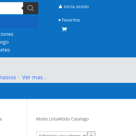
👤 Inicia sesión
♥ Favoritos
ciones
logo
etes
nasios
·
Ver mas .
a
Modo Lista
Modo Catalogo
Selecciona