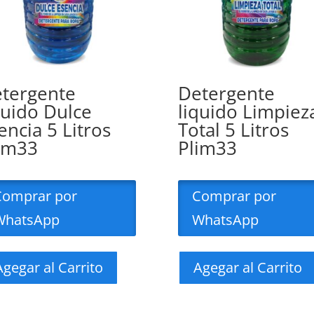
tergente
Detergente
quido Dulce
liquido Limpiez
encia 5 Litros
Total 5 Litros
im33
Plim33
Comprar por
Comprar por
WhatsApp
WhatsApp
Agegar al Carrito
Agegar al Carrito