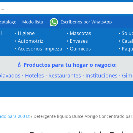
catalogo
Modo lista
Escríbenos por WhatsApp
l
•
Higiene
•
Mascotas
•
Solu
•
Automotriz
•
Envases
•
Cata
•
Accesorios limpieza
•
Quimicos
•
Paqu
💧 Productos para tu hogar o negocio:
olavados
·
Hoteles
·
Restaurantes
·
Instituciones
·
Gim
do para 200 Lt
/ Detergente liquido Dulce Abrigo Concentrado par