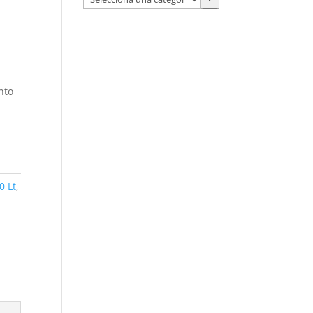
una
a
categoría
nto
0 Lt
,