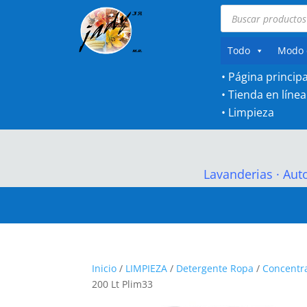
Búsqueda
de
productos
Todo
Modo 
• Página principa
•
Tienda en línea
•
Limpieza
Lavanderias
·
Aut
Inicio
/
LIMPIEZA
/
Detergente Ropa
/
Concentra
200 Lt Plim33