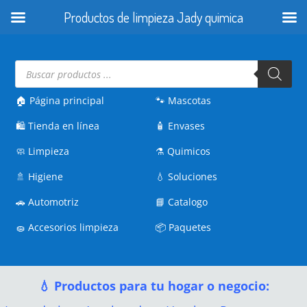
Productos de limpieza Jady quimica
Búsqueda
de
productos
🏠 Página principal
🐾
Mascotas
🛍️
Tienda en línea
🧴
Envases
🧼
Limpieza
⚗️
Quimicos
🚿
Higiene
💧
Soluciones
🚗
Automotriz
📘
Catalogo
🧽
Accesorios limpieza
📦
Paquetes
💧 Productos para tu hogar o negocio: