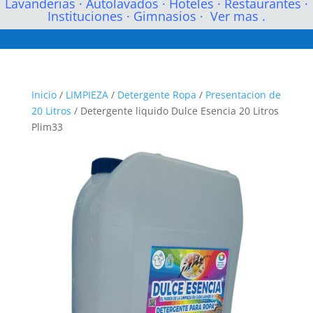
Lavanderias
·
Autolavados
·
Hoteles
·
Restaurantes
·
Instituciones
·
Gimnasios
·
Ver mas .
Inicio
/
LIMPIEZA
/
Detergente Ropa
/
Presentacion de
20 Litros
/ Detergente liquido Dulce Esencia 20 Litros
Plim33