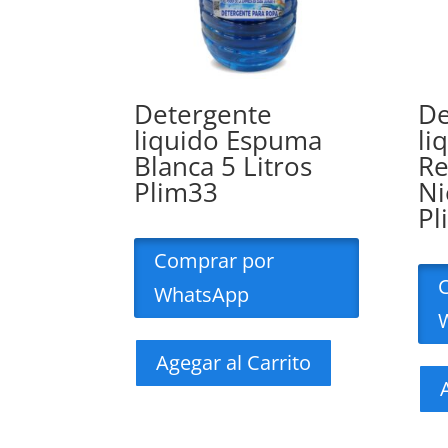
Detergente
De
liquido Espuma
li
Blanca 5 Litros
Re
Plim33
Ni
Pl
Comprar por
WhatsApp
Agegar al Carrito