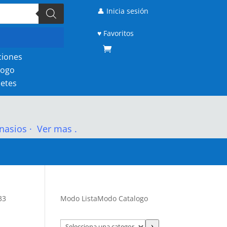
👤 Inicia sesión
♥ Favoritos
ciones
logo
etes
nasios
·
Ver mas .
33
Modo Lista
Modo Catalogo
Selecciona