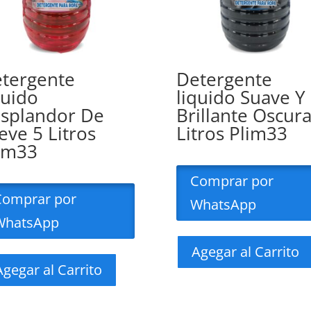
tergente
Detergente
quido
liquido Suave Y
splandor De
Brillante Oscura
eve 5 Litros
Litros Plim33
im33
Comprar por
Comprar por
WhatsApp
WhatsApp
Agegar al Carrito
Agegar al Carrito