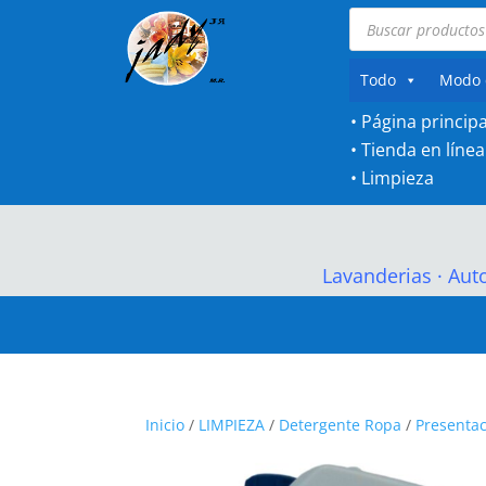
Búsqueda
de
productos
Todo
Modo 
• Página principa
•
Tienda en línea
•
Limpieza
Lavanderias
·
Aut
Inicio
/
LIMPIEZA
/
Detergente Ropa
/
Presentac