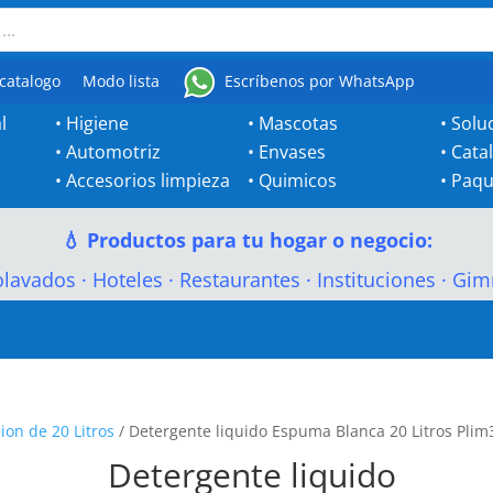
catalogo
Modo lista
Escríbenos por WhatsApp
l
•
Higiene
•
Mascotas
•
Solu
•
Automotriz
•
Envases
•
Cata
•
Accesorios limpieza
•
Quimicos
•
Paqu
💧 Productos para tu hogar o negocio:
olavados
·
Hoteles
·
Restaurantes
·
Instituciones
·
Gim
ion de 20 Litros
/ Detergente liquido Espuma Blanca 20 Litros Plim
Detergente liquido