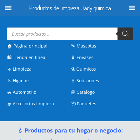
Productos de limpieza Jady quimica
Búsqueda
de
productos
🏠 Página principal
🐾
Mascotas
🛍️
Tienda en línea
🧴
Envases
🧼
Limpieza
⚗️
Quimicos
🚿
Higiene
💧
Soluciones
🚗
Automotriz
📘
Catalogo
🧽
Accesorios limpieza
📦
Paquetes
💧 Productos para tu hogar o negocio: