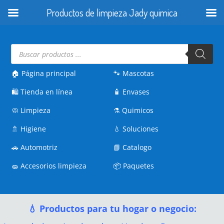
Productos de limpieza Jady quimica
Búsqueda
de
productos
🏠 Página principal
🐾
Mascotas
🛍️
Tienda en línea
🧴
Envases
🧼
Limpieza
⚗️
Quimicos
🚿
Higiene
💧
Soluciones
🚗
Automotriz
📘
Catalogo
🧽
Accesorios limpieza
📦
Paquetes
💧 Productos para tu hogar o negocio: