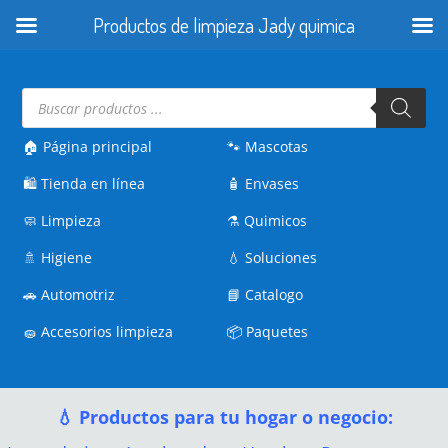
Productos de limpieza Jady quimica
Búsqueda
de
productos
🏠 Página principal
🐾
Mascotas
🛍️
Tienda en línea
🧴
Envases
🧼
Limpieza
⚗️
Quimicos
🚿
Higiene
💧
Soluciones
🚗
Automotriz
📘
Catalogo
🧽
Accesorios limpieza
📦
Paquetes
💧 Productos para tu hogar o negocio: