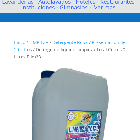
Lavanderias
·
Autolavados
·
Hoteles
·
Restaurantes
·
Instituciones
·
Gimnasios
·
Ver mas .
Inicio
/
LIMPIEZA
/
Detergente Ropa
/
Presentacion de
20 Litros
/ Detergente liquido Limpieza Total Color 20
Litros Plim33