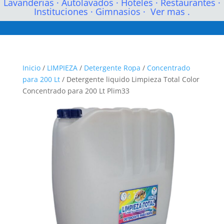
Lavanderias
·
Autolavados
·
Hoteles
·
Restaurantes
·
Instituciones
·
Gimnasios
·
Ver mas .
Inicio
/
LIMPIEZA
/
Detergente Ropa
/
Concentrado
para 200 Lt
/ Detergente liquido Limpieza Total Color
Concentrado para 200 Lt Plim33