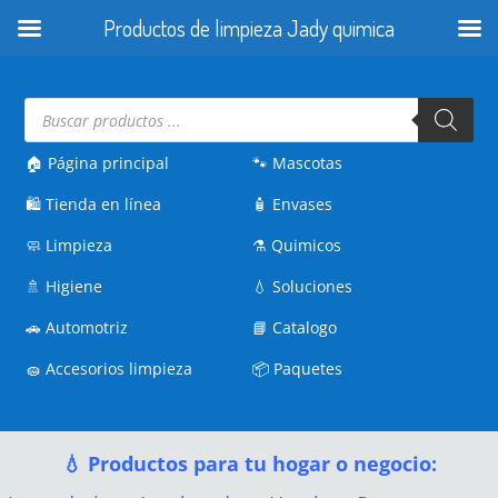
Productos de limpieza Jady quimica
Búsqueda
de
productos
🏠 Página principal
🐾
Mascotas
🛍️
Tienda en línea
🧴
Envases
🧼
Limpieza
⚗️
Quimicos
🚿
Higiene
💧
Soluciones
🚗
Automotriz
📘
Catalogo
🧽
Accesorios limpieza
📦
Paquetes
💧 Productos para tu hogar o negocio: