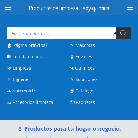
Productos de limpieza Jady quimica
Búsqueda
de
productos
🏠 Página principal
🐾
Mascotas
🛍️
Tienda en línea
🧴
Envases
🧼
Limpieza
⚗️
Quimicos
🚿
Higiene
💧
Soluciones
🚗
Automotriz
📘
Catalogo
🧽
Accesorios limpieza
📦
Paquetes
💧 Productos para tu hogar o negocio: