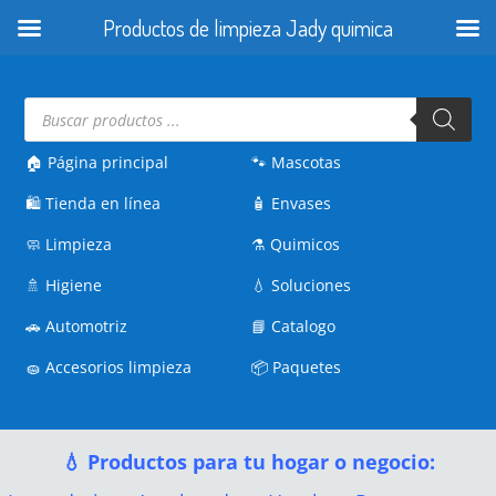
Productos de limpieza Jady quimica
Búsqueda
de
productos
🏠 Página principal
🐾
Mascotas
🛍️
Tienda en línea
🧴
Envases
🧼
Limpieza
⚗️
Quimicos
🚿
Higiene
💧
Soluciones
🚗
Automotriz
📘
Catalogo
🧽
Accesorios limpieza
📦
Paquetes
💧 Productos para tu hogar o negocio: