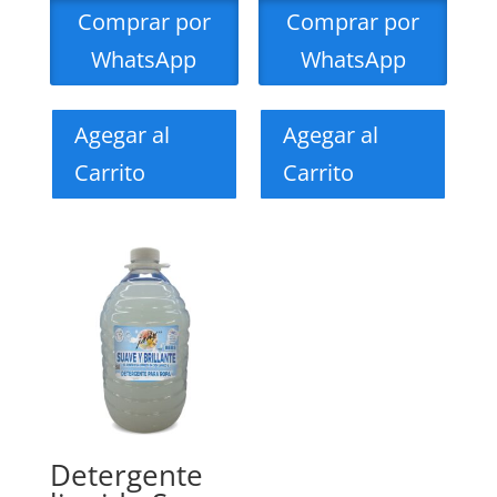
Comprar por
Comprar por
WhatsApp
WhatsApp
Agegar al
Agegar al
Carrito
Carrito
Detergente