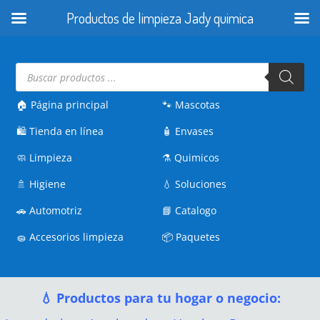
Productos de limpieza Jady quimica
Búsqueda
de
productos
🏠 Página principal
🐾
Mascotas
🛍️
Tienda en línea
🧴
Envases
🧼
Limpieza
⚗️
Quimicos
🚿
Higiene
💧
Soluciones
🚗
Automotriz
📘
Catalogo
🧽
Accesorios limpieza
📦
Paquetes
💧 Productos para tu hogar o negocio: