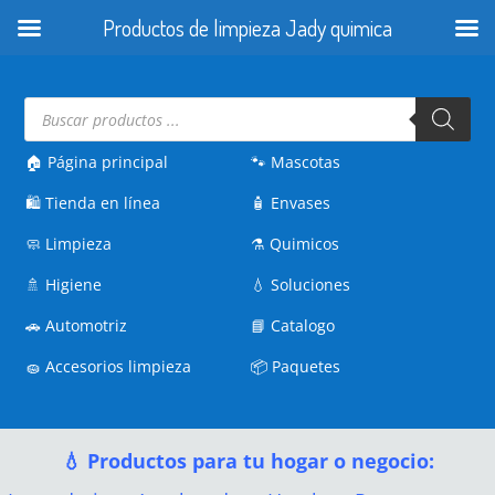
Productos de limpieza Jady quimica
Búsqueda
de
productos
🏠 Página principal
🐾
Mascotas
🛍️
Tienda en línea
🧴
Envases
🧼
Limpieza
⚗️
Quimicos
🚿
Higiene
💧
Soluciones
🚗
Automotriz
📘
Catalogo
🧽
Accesorios limpieza
📦
Paquetes
💧 Productos para tu hogar o negocio: