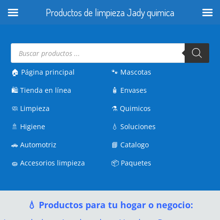
Productos de limpieza Jady quimica
Búsqueda
de
productos
🏠 Página principal
🐾
Mascotas
🛍️
Tienda en línea
🧴
Envases
🧼
Limpieza
⚗️
Quimicos
🚿
Higiene
💧
Soluciones
🚗
Automotriz
📘
Catalogo
🧽
Accesorios limpieza
📦
Paquetes
💧 Productos para tu hogar o negocio: