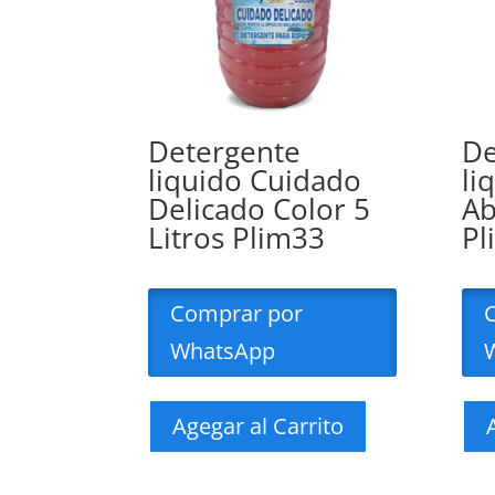
Detergente
De
liquido Cuidado
li
Delicado Color 5
Ab
Litros Plim33
Pl
Comprar por
WhatsApp
Agegar al Carrito