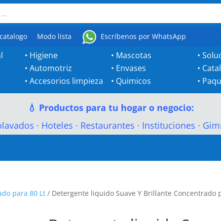
catalogo
Modo lista
Escríbenos por WhatsApp
l
•
Higiene
•
Mascotas
•
Solu
•
Automotriz
•
Envases
•
Cata
•
Accesorios limpieza
•
Quimicos
•
Paqu
💧 Productos para tu hogar o negocio:
olavados
·
Hoteles
·
Restaurantes
·
Instituciones
·
Gim
do para 80 Lt
/ Detergente liquido Suave Y Brillante Concentrado 