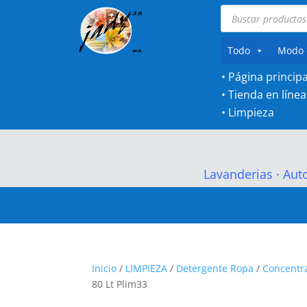
Búsqueda
de
productos
Todo
Modo 
• Página principa
•
Tienda en línea
•
Limpieza
Lavanderias
·
Aut
Inicio
/
LIMPIEZA
/
Detergente Ropa
/
Concentra
80 Lt Plim33