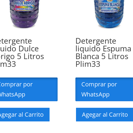
tergente
Detergente
quido Dulce
liquido Espuma
rigo 5 Litros
Blanca 5 Litros
im33
Plim33
Comprar por
Comprar por
WhatsApp
WhatsApp
Agegar al Carrito
Agegar al Carrito