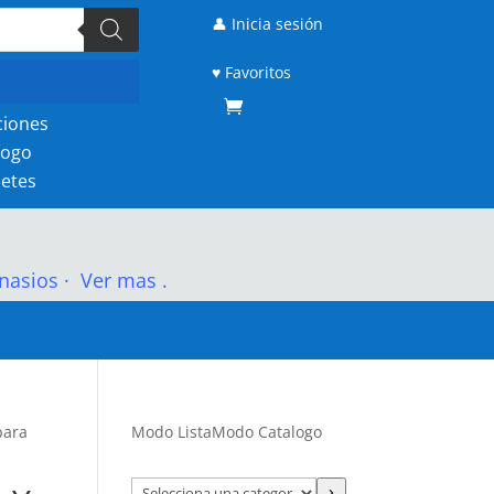
👤 Inicia sesión
♥ Favoritos
ciones
logo
etes
nasios
·
Ver mas .
para
Modo Lista
Modo Catalogo
Selecciona