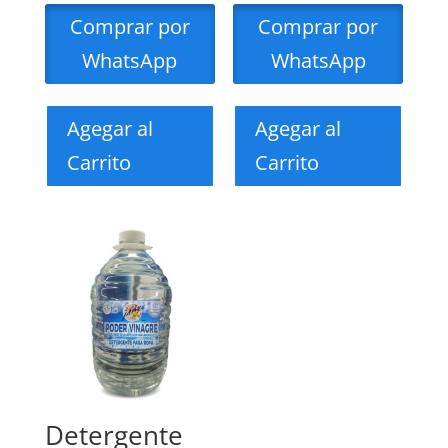
Comprar por
Comprar por
WhatsApp
WhatsApp
Agegar al
Agegar al
Carrito
Carrito
Detergente