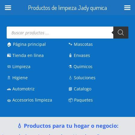
Productos de limpieza Jady quimica
Búsqueda
de
productos
🏠 Página principal
🐾
Mascotas
🛍️
Tienda en línea
🧴
Envases
🧼
Limpieza
⚗️
Quimicos
🚿
Higiene
💧
Soluciones
🚗
Automotriz
📘
Catalogo
🧽
Accesorios limpieza
📦
Paquetes
💧 Productos para tu hogar o negocio: