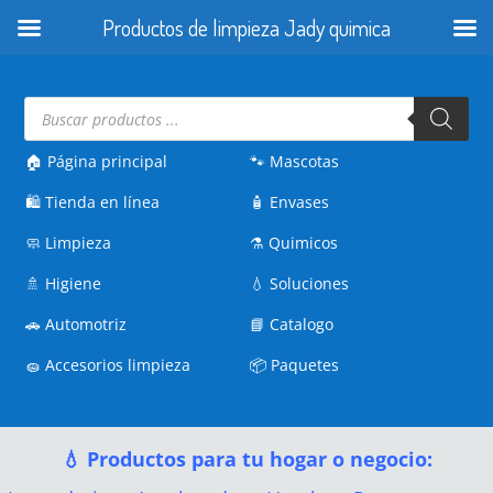
Productos de limpieza Jady quimica
Búsqueda
de
productos
🏠 Página principal
🐾
Mascotas
🛍️
Tienda en línea
🧴
Envases
🧼
Limpieza
⚗️
Quimicos
🚿
Higiene
💧
Soluciones
🚗
Automotriz
📘
Catalogo
🧽
Accesorios limpieza
📦
Paquetes
💧 Productos para tu hogar o negocio: