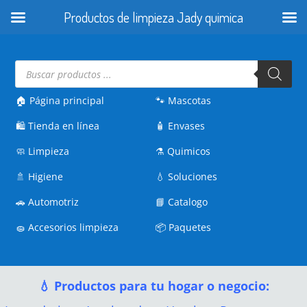
Productos de limpieza Jady quimica
Búsqueda
de
productos
🏠 Página principal
🐾
Mascotas
🛍️
Tienda en línea
🧴
Envases
🧼
Limpieza
⚗️
Quimicos
🚿
Higiene
💧
Soluciones
🚗
Automotriz
📘
Catalogo
🧽
Accesorios limpieza
📦
Paquetes
💧 Productos para tu hogar o negocio: