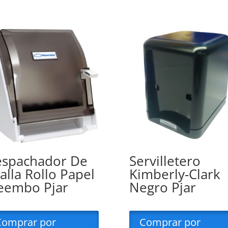
spachador De
Servilletero
alla Rollo Papel
Kimberly-Clark
eembo Pjar
Negro Pjar
Comprar por
Comprar por