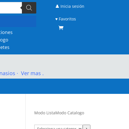
👤 Inicia sesión
♥ Favoritos
ciones
logo
etes
nasios
·
Ver mas .
Modo Lista
Modo Catalogo
Selecciona