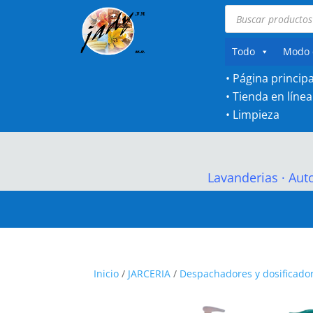
Búsqueda
de
productos
Todo
Modo 
• Página principa
•
Tienda en línea
•
Limpieza
Lavanderias
·
Aut
Inicio
/
JARCERIA
/
Despachadores y dosificado