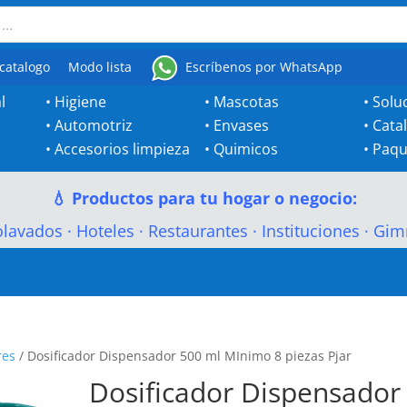
catalogo
Modo lista
Escríbenos por WhatsApp
l
•
Higiene
•
Mascotas
•
Solu
•
Automotriz
•
Envases
•
Cata
•
Accesorios limpieza
•
Quimicos
•
Paqu
💧 Productos para tu hogar o negocio:
olavados
·
Hoteles
·
Restaurantes
·
Instituciones
·
Gim
res
/ Dosificador Dispensador 500 ml MInimo 8 piezas Pjar
Dosificador Dispensador