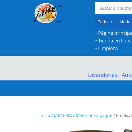
Búsqueda
de
productos
Todo
Modo 
• Página principa
•
Tienda en línea
•
Limpieza
Lavanderias
·
Aut
Inicio
/
JARCERIA
/
Material empaque
/ Emplaye