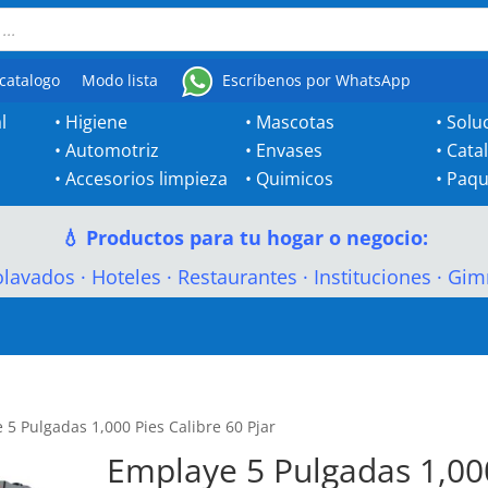
catalogo
Modo lista
Escríbenos por WhatsApp
l
•
Higiene
•
Mascotas
•
Solu
•
Automotriz
•
Envases
•
Cata
•
Accesorios limpieza
•
Quimicos
•
Paqu
💧 Productos para tu hogar o negocio:
olavados
·
Hoteles
·
Restaurantes
·
Instituciones
·
Gim
 5 Pulgadas 1,000 Pies Calibre 60 Pjar
Emplaye 5 Pulgadas 1,00