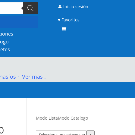
👤 Inicia sesión
♥ Favoritos
ciones
logo
etes
nasios
·
Ver mas .
Modo Lista
Modo Catalogo
0
Selecciona