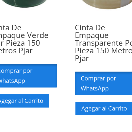
nta De
Cinta De
paque Verde
Empaque
r Pieza 150
Transparente P
tros Pjar
Pieza 150 Metr
Pjar
Comprar por
Comprar por
WhatsApp
WhatsApp
Agegar al Carrito
Agegar al Carrito