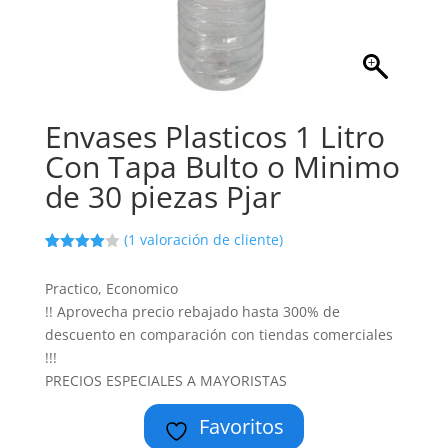
Envases Plasticos 1 Litro
Con Tapa Bulto o Minimo
de 30 piezas Pjar
(
1
valoración de cliente)
Valorado
1
con
4.00
Practico, Economico
de 5 en
base a
!! Aprovecha precio rebajado hasta 300% de
valoración
de un
descuento en comparación con tiendas comerciales
cliente
!!!
PRECIOS ESPECIALES A MAYORISTAS
Favoritos