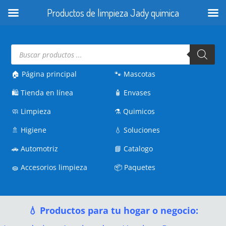
Productos de limpieza Jady quimica
Búsqueda
de
productos
🏠 Página principal
🐾
Mascotas
🛍️
Tienda en línea
🧴
Envases
🧼
Limpieza
⚗️
Quimicos
🚿
Higiene
💧
Soluciones
🚗
Automotriz
📘
Catalogo
🧽
Accesorios limpieza
📦
Paquetes
💧 Productos para tu hogar o negocio: