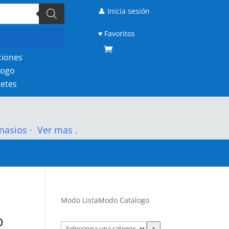
👤 Inicia sesión
♥ Favoritos
ciones
logo
etes
nasios
·
Ver mas .
Modo Lista
Modo Catalogo
o
Selecciona