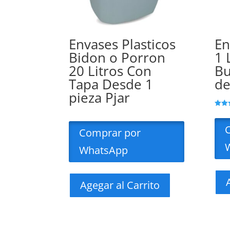
Envases Plasticos
En
Bidon o Porron
1 
20 Litros Con
Bu
Tapa Desde 1
de
pieza Pjar
Valor
con
4.00
Comprar por
de 5
WhatsApp
Agegar al Carrito