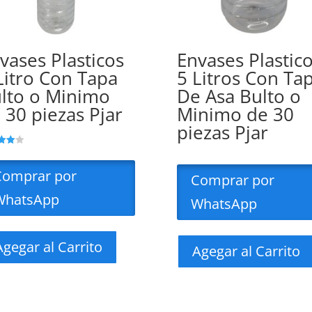
vases Plasticos
Envases Plastic
Litro Con Tapa
5 Litros Con Ta
lto o Minimo
De Asa Bulto o
 30 piezas Pjar
Minimo de 30
piezas Pjar
ado
Comprar por
Comprar por
WhatsApp
WhatsApp
Agegar al Carrito
Agegar al Carrito