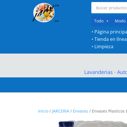
Búsqueda
de
productos
Todo
Modo 
• Página principa
•
Tienda en línea
•
Limpieza
Lavanderias
·
Aut
Inicio
/
JARCERIA
/
Envases
/ Envases Plasticos 