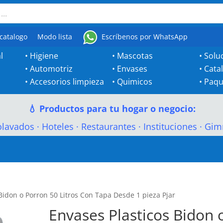
catalogo
Modo lista
Escríbenos por WhatsApp
l
•
Higiene
•
Mascotas
•
Solu
•
Automotriz
•
Envases
•
Cata
•
Accesorios limpieza
•
Quimicos
•
Paqu
💧 Productos para tu hogar o negocio:
olavados
·
Hoteles
·
Restaurantes
·
Instituciones
·
Gim
Bidon o Porron 50 Litros Con Tapa Desde 1 pieza Pjar
Envases Plasticos Bidon 