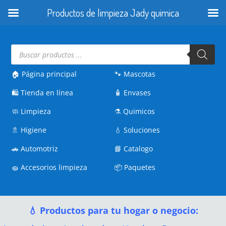
Productos de limpieza Jady quimica
Búsqueda
de
productos
🏠 Página principal
🐾
Mascotas
🛍️
Tienda en línea
🧴
Envases
🧼
Limpieza
⚗️
Quimicos
🚿
Higiene
💧
Soluciones
🚗
Automotriz
📘
Catalogo
🧽
Accesorios limpieza
📦
Paquetes
💧 Productos para tu hogar o negocio: