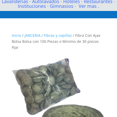
Lavanderias
·
Autolavados
·
Hoteles
·
Restaurantes
·
Instituciones
·
Gimnasios
·
Ver mas .
Inicio
/
JARCERIA
/
Fibras y cepillos
/ Fibra Con Ajax
Bolsa Bolsa con 100 Piezas o Minimo de 30 piezas
Pjar