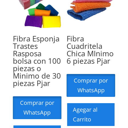
Fibra Esponja
Fibra
Trastes
Cuadritela
Rasposa
Chica MInimo
bolsa con 100
6 piezas Pjar
piezas o
Minimo de 30
Comprar por
piezas Pjar
WhatsApp
Comprar por
Agegar al
WhatsApp
Carrito