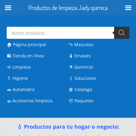
Productos de limpieza Jady quimica
Búsqueda
de
productos
🏠 Página principal
🐾
Mascotas
🛍️
Tienda en línea
🧴
Envases
🧼
Limpieza
⚗️
Quimicos
🚿
Higiene
💧
Soluciones
🚗
Automotriz
📘
Catalogo
🧽
Accesorios limpieza
📦
Paquetes
💧 Productos para tu hogar o negocio: