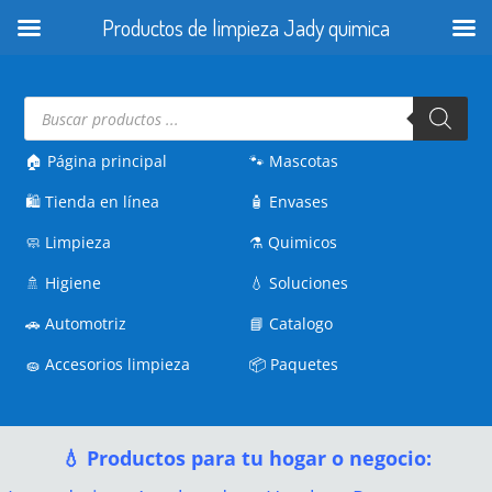
Productos de limpieza Jady quimica
Búsqueda
de
productos
🏠 Página principal
🐾
Mascotas
🛍️
Tienda en línea
🧴
Envases
🧼
Limpieza
⚗️
Quimicos
🚿
Higiene
💧
Soluciones
🚗
Automotriz
📘
Catalogo
🧽
Accesorios limpieza
📦
Paquetes
💧 Productos para tu hogar o negocio: