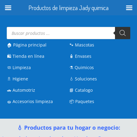
Productos de limpieza Jady quimica
Búsqueda
de
productos
🏠 Página principal
🐾
Mascotas
🛍️
Tienda en línea
🧴
Envases
🧼
Limpieza
⚗️
Quimicos
🚿
Higiene
💧
Soluciones
🚗
Automotriz
📘
Catalogo
🧽
Accesorios limpieza
📦
Paquetes
💧 Productos para tu hogar o negocio: