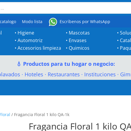
catalogo
Modo lista
Escríbenos por WhatsApp
l
•
Higiene
•
Mascotas
•
Solu
•
Automotriz
•
Envases
•
Cata
•
Accesorios limpieza
•
Quimicos
•
Paqu
💧 Productos para tu hogar o negocio:
olavados
·
Hoteles
·
Restaurantes
·
Instituciones
·
Gim
Floral
/ Fragancia Floral 1 kilo QA-1k
Fragancia Floral 1 kilo QA