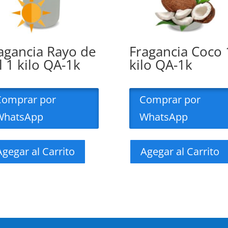
agancia Rayo de
Fragancia Coco 
l 1 kilo QA-1k
kilo QA-1k
Comprar por
Comprar por
WhatsApp
WhatsApp
Agegar al Carrito
Agegar al Carrito