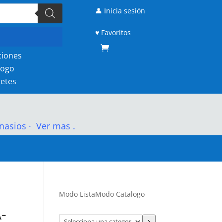
👤 Inicia sesión
♥ Favoritos
ciones
logo
etes
nasios
·
Ver mas .
Modo Lista
Modo Catalogo
-
Selecciona