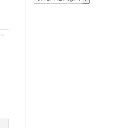
una
categoría
as