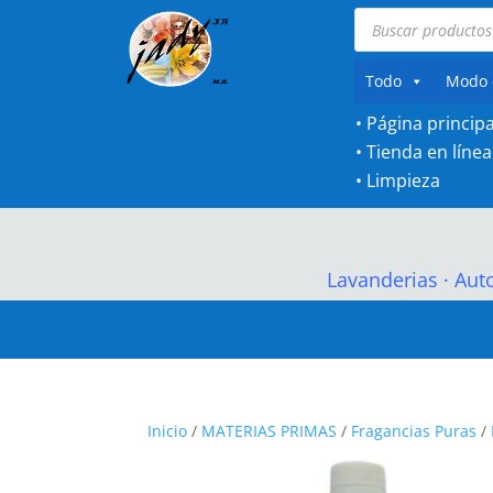
Búsqueda
de
productos
Todo
Modo 
• Página principa
•
Tienda en línea
•
Limpieza
Lavanderias
·
Aut
Inicio
/
MATERIAS PRIMAS
/
Fragancias Puras
/