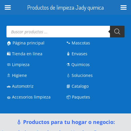
Productos de limpieza Jady quimica
Búsqueda
de
productos
🏠 Página principal
🐾
Mascotas
🛍️
Tienda en línea
🧴
Envases
🧼
Limpieza
⚗️
Quimicos
🚿
Higiene
💧
Soluciones
🚗
Automotriz
📘
Catalogo
🧽
Accesorios limpieza
📦
Paquetes
💧 Productos para tu hogar o negocio: