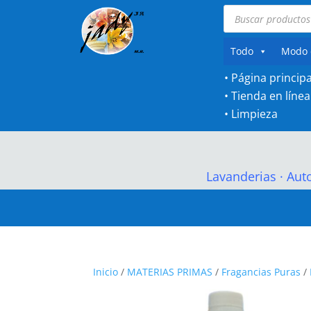
Búsqueda
de
productos
Todo
Modo 
• Página principa
•
Tienda en línea
•
Limpieza
Lavanderias
·
Aut
Inicio
/
MATERIAS PRIMAS
/
Fragancias Puras
/