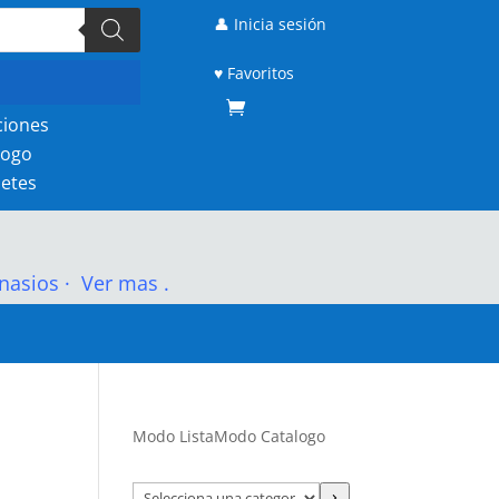
👤 Inicia sesión
♥ Favoritos
ciones
logo
etes
nasios
·
Ver mas .
Modo Lista
Modo Catalogo
Selecciona