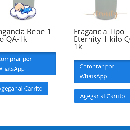
agancia Bebe 1
Fragancia Tipo
lo QA-1k
Eternity 1 kilo 
1k
Comprar por
Comprar por
WhatsApp
WhatsApp
Agegar al Carrito
Agegar al Carrito