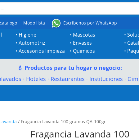
catalogo
Modo lista
Escríbenos por WhatsApp
l
•
Higiene
•
Mascotas
•
Solu
•
Automotriz
•
Envases
•
Cata
•
Accesorios limpieza
•
Quimicos
•
Paqu
💧 Productos para tu hogar o negocio:
olavados
·
Hoteles
·
Restaurantes
·
Instituciones
·
Gim
Lavanda
/ Fragancia Lavanda 100 gramos QA-100gr
Fragancia Lavanda 100