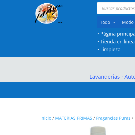
Búsqueda
de
productos
Todo
Modo 
• Página principa
•
Tienda en línea
•
Limpieza
Lavanderias
·
Aut
Inicio
/
MATERIAS PRIMAS
/
Fragancias Puras
/