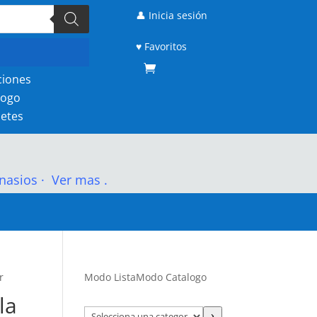
👤 Inicia sesión
♥ Favoritos
ciones
logo
etes
nasios
·
Ver mas .
r
Modo Lista
Modo Catalogo
la
Selecciona