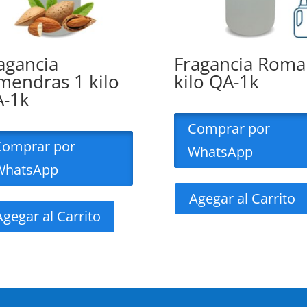
agancia
Fragancia Roma
mendras 1 kilo
kilo QA-1k
-1k
Comprar por
Comprar por
WhatsApp
WhatsApp
Agegar al Carrito
Agegar al Carrito