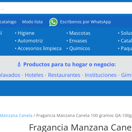
catalogo
Modo lista
Escríbenos por WhatsApp
l
•
Higiene
•
Mascotas
•
Solu
•
Automotriz
•
Envases
•
Cata
•
Accesorios limpieza
•
Quimicos
•
Paqu
💧 Productos para tu hogar o negocio:
olavados
·
Hoteles
·
Restaurantes
·
Instituciones
·
Gim
Manzana Canela
/ Fragancia Manzana Canela 100 gramos QA-100g
Fragancia Manzana Cane