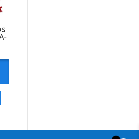
os
A-