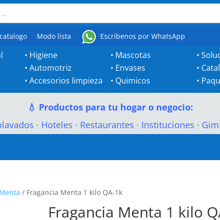
catalogo
Modo lista
Escríbenos por WhatsApp
l
•
Higiene
•
Mascotas
•
Solu
•
Automotriz
•
Envases
•
Cata
•
Accesorios limpieza
•
Quimicos
•
Paqu
💧 Productos para tu hogar o negocio:
olavados
·
Hoteles
·
Restaurantes
·
Instituciones
·
Gim
Menta
/ Fragancia Menta 1 kilo QA-1k
Fragancia Menta 1 kilo Q