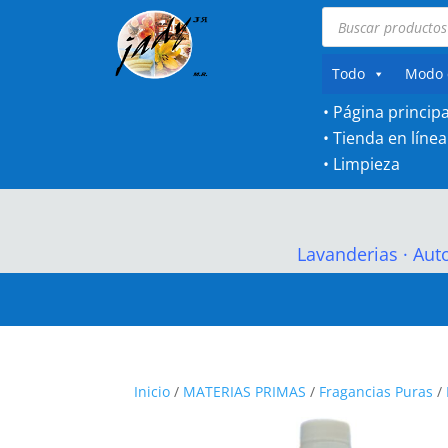
Búsqueda
de
productos
Todo
Modo 
• Página principa
•
Tienda en línea
•
Limpieza
Lavanderias
·
Aut
Inicio
/
MATERIAS PRIMAS
/
Fragancias Puras
/