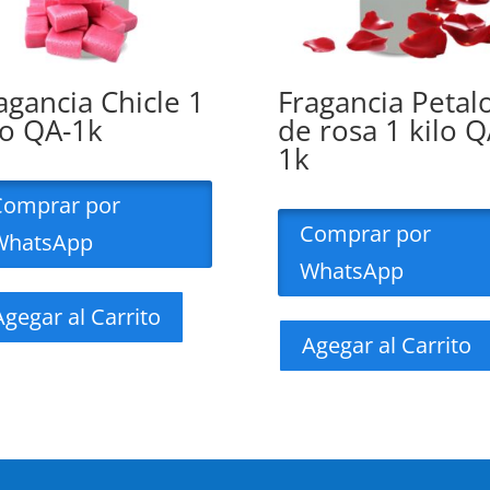
agancia Chicle 1
Fragancia Petal
lo QA-1k
de rosa 1 kilo Q
1k
Comprar por
Comprar por
WhatsApp
WhatsApp
Agegar al Carrito
Agegar al Carrito