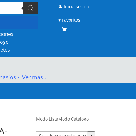
👤 Inicia sesión
♥ Favoritos
ciones
logo
etes
nasios
·
Ver mas .
Modo Lista
Modo Catalogo
A-
Selecciona