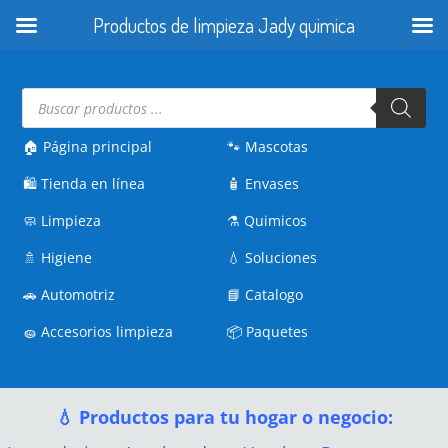
Productos de limpieza Jady quimica
Búsqueda
de
productos
🏠 Página principal
🐾
Mascotas
🛍️
Tienda en línea
🧴
Envases
🧼
Limpieza
⚗️
Quimicos
🚿
Higiene
💧
Soluciones
🚗
Automotriz
📘
Catalogo
🧽
Accesorios limpieza
📦
Paquetes
💧 Productos para tu hogar o negocio: