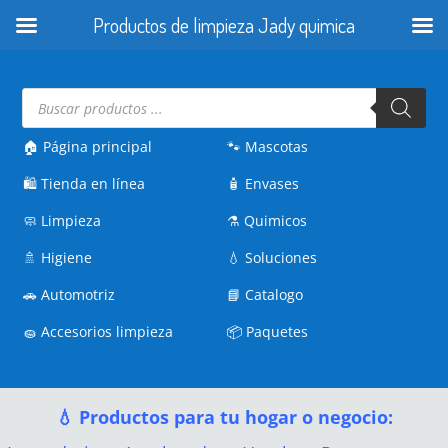
Productos de limpieza Jady quimica
Búsqueda
de
productos
🏠 Página principal
🐾
Mascotas
🛍️
Tienda en línea
🧴
Envases
🧼
Limpieza
⚗️
Quimicos
🚿
Higiene
💧
Soluciones
🚗
Automotriz
📘
Catalogo
🧽
Accesorios limpieza
📦
Paquetes
💧 Productos para tu hogar o negocio: