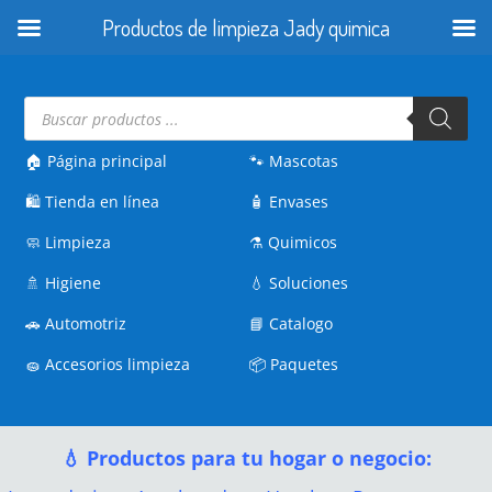
Productos de limpieza Jady quimica
Búsqueda
de
productos
🏠 Página principal
🐾
Mascotas
🛍️
Tienda en línea
🧴
Envases
🧼
Limpieza
⚗️
Quimicos
🚿
Higiene
💧
Soluciones
🚗
Automotriz
📘
Catalogo
🧽
Accesorios limpieza
📦
Paquetes
💧 Productos para tu hogar o negocio: