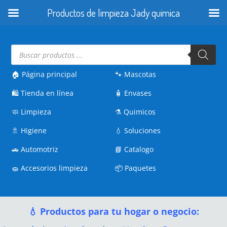
Productos de limpieza Jady quimica
Búsqueda
de
productos
🏠 Página principal
🐾
Mascotas
🛍️
Tienda en línea
🧴
Envases
🧼
Limpieza
⚗️
Quimicos
🚿
Higiene
💧
Soluciones
🚗
Automotriz
📘
Catalogo
🧽
Accesorios limpieza
📦
Paquetes
💧 Productos para tu hogar o negocio: