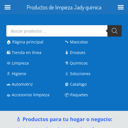
Productos de limpieza Jady quimica
Búsqueda
de
productos
🏠 Página principal
🐾
Mascotas
🛍️
Tienda en línea
🧴
Envases
🧼
Limpieza
⚗️
Quimicos
🚿
Higiene
💧
Soluciones
🚗
Automotriz
📘
Catalogo
🧽
Accesorios limpieza
📦
Paquetes
💧 Productos para tu hogar o negocio: