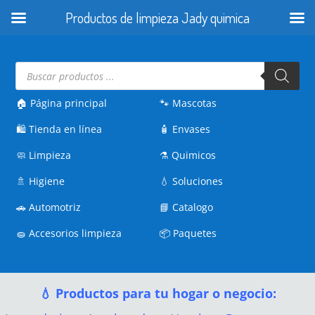
Productos de limpieza Jady quimica
Búsqueda
de
productos
🏠 Página principal
🐾
Mascotas
🛍️
Tienda en línea
🧴
Envases
🧼
Limpieza
⚗️
Quimicos
🚿
Higiene
💧
Soluciones
🚗
Automotriz
📘
Catalogo
🧽
Accesorios limpieza
📦
Paquetes
💧 Productos para tu hogar o negocio: