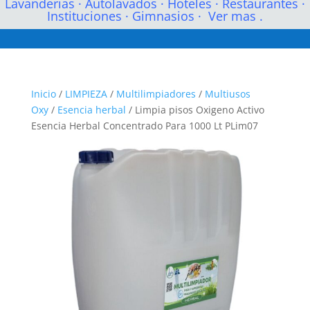
Lavanderias
·
Autolavados
·
Hoteles
·
Restaurantes
·
Instituciones
·
Gimnasios
·
Ver mas .
Inicio
/
LIMPIEZA
/
Multilimpiadores
/
Multiusos
Oxy
/
Esencia herbal
/ Limpia pisos Oxigeno Activo
Esencia Herbal Concentrado Para 1000 Lt PLim07