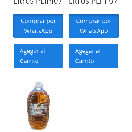
Litros PLim07
Litros PLim07
Comprar por
Comprar por
WhatsApp
WhatsApp
Agegar al
Agegar al
Carrito
Carrito