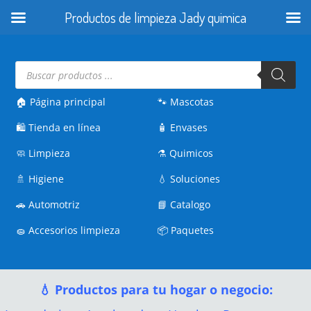
Productos de limpieza Jady quimica
Búsqueda
de
productos
🏠 Página principal
🐾
Mascotas
🛍️
Tienda en línea
🧴
Envases
🧼
Limpieza
⚗️
Quimicos
🚿
Higiene
💧
Soluciones
🚗
Automotriz
📘
Catalogo
🧽
Accesorios limpieza
📦
Paquetes
💧 Productos para tu hogar o negocio: