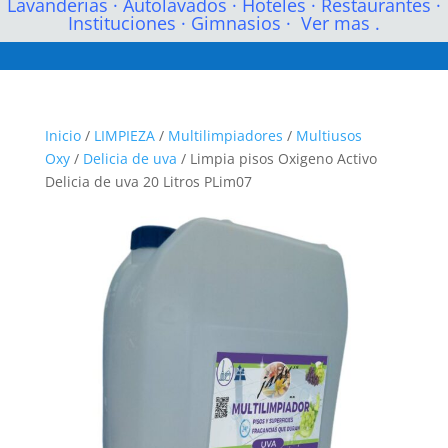
Lavanderias
·
Autolavados
·
Hoteles
·
Restaurantes
·
Instituciones
·
Gimnasios
·
Ver mas .
Inicio
/
LIMPIEZA
/
Multilimpiadores
/
Multiusos
Oxy
/
Delicia de uva
/ Limpia pisos Oxigeno Activo
Delicia de uva 20 Litros PLim07