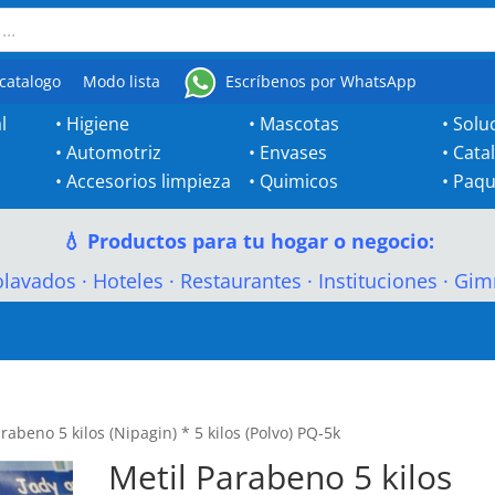
catalogo
Modo lista
Escríbenos por WhatsApp
l
•
Higiene
•
Mascotas
•
Solu
•
Automotriz
•
Envases
•
Cata
•
Accesorios limpieza
•
Quimicos
•
Paqu
💧 Productos para tu hogar o negocio:
olavados
·
Hoteles
·
Restaurantes
·
Instituciones
·
Gim
rabeno 5 kilos (Nipagin) * 5 kilos (Polvo) PQ-5k
Metil Parabeno 5 kilos