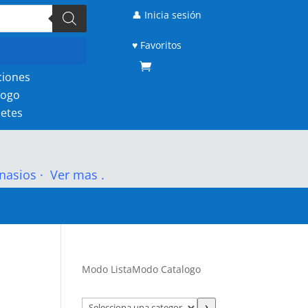
👤 Inicia sesión
♥ Favoritos
ciones
logo
etes
nasios
·
Ver mas .
Modo Lista
Modo Catalogo
Selecciona