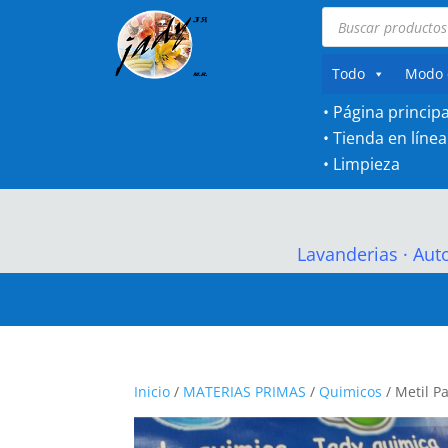
Búsqueda
de
productos
Todo
Modo 
• Página principa
•
Tienda en línea
•
Limpieza
Lavanderias
·
Aut
Inicio
/
MATERIAS PRIMAS
/
Quimicos
/ Metil Pa