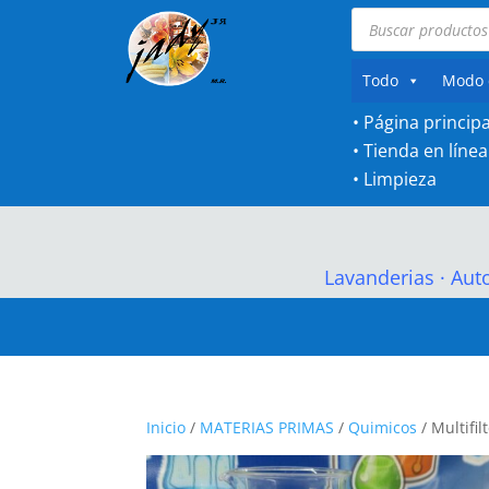
Búsqueda
de
productos
Todo
Modo 
• Página principa
•
Tienda en línea
•
Limpieza
Lavanderias
·
Aut
Inicio
/
MATERIAS PRIMAS
/
Quimicos
/ Multifil