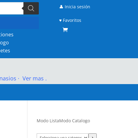
👤 Inicia sesión
♥ Favoritos
ciones
logo
etes
nasios
·
Ver mas .
Modo Lista
Modo Catalogo
Selecciona