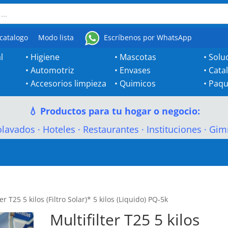
catalogo
Modo lista
Escríbenos por WhatsApp
l
•
Higiene
•
Mascotas
•
Solu
•
Automotriz
•
Envases
•
Cata
•
Accesorios limpieza
•
Quimicos
•
Paqu
💧 Productos para tu hogar o negocio:
olavados
·
Hoteles
·
Restaurantes
·
Instituciones
·
Gim
ter T25 5 kilos (Filtro Solar)* 5 kilos (Liquido) PQ-5k
Multifilter T25 5 kilos