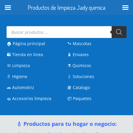
Productos de limpieza Jady quimica
Búsqueda
de
productos
🏠 Página principal
🐾
Mascotas
🛍️
Tienda en línea
🧴
Envases
🧼
Limpieza
⚗️
Quimicos
🚿
Higiene
💧
Soluciones
🚗
Automotriz
📘
Catalogo
🧽
Accesorios limpieza
📦
Paquetes
💧 Productos para tu hogar o negocio: