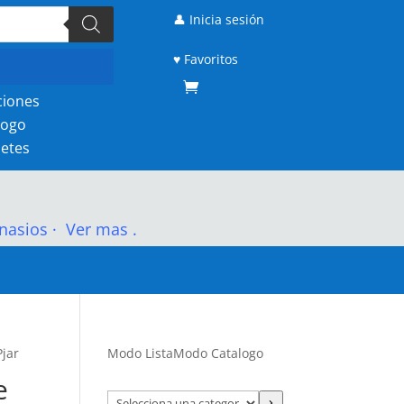
👤 Inicia sesión
♥ Favoritos
ciones
logo
etes
nasios
·
Ver mas .
Pjar
Modo Lista
Modo Catalogo
e
Selecciona