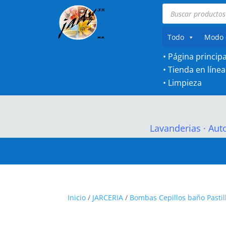
Búsqueda
de
productos
Todo
Modo 
• Página principa
•
Tienda en línea
•
Limpieza
Lavanderias
·
Aut
Inicio
/
JARCERIA
/
Bombas Cepillos baño Pastil