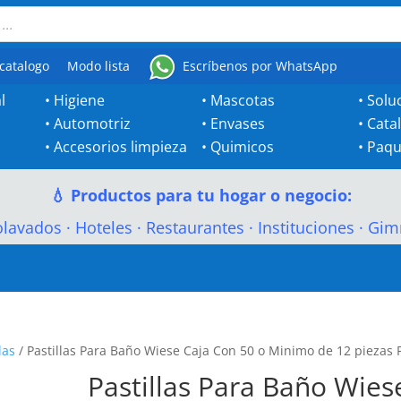
catalogo
Modo lista
Escríbenos por WhatsApp
l
•
Higiene
•
Mascotas
•
Solu
•
Automotriz
•
Envases
•
Cata
•
Accesorios limpieza
•
Quimicos
•
Paqu
💧 Productos para tu hogar o negocio:
olavados
·
Hoteles
·
Restaurantes
·
Instituciones
·
Gim
las
/ Pastillas Para Baño Wiese Caja Con 50 o Minimo de 12 piezas 
Pastillas Para Baño Wies