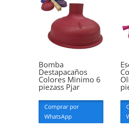
Bomba
Es
Destapacaños
Co
Colores Minimo 6
Ol
piezass Pjar
pi
Comprar por
WhatsApp