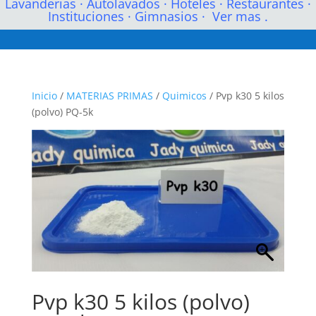
Lavanderias
·
Autolavados
·
Hoteles
·
Restaurantes
·
Instituciones
·
Gimnasios
·
Ver mas .
Inicio
/
MATERIAS PRIMAS
/
Quimicos
/ Pvp k30 5 kilos
(polvo) PQ-5k
Pvp k30 5 kilos (polvo)