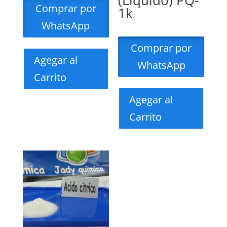
(Liquido) PQ-
Comprar por
1k
WhatsApp
Comprar por
Agegar al
WhatsApp
Carrito
Agegar al
Carrito