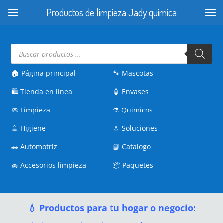
Productos de limpieza Jady quimica
Búsqueda
de
productos
🏠 Página principal
🐾
Mascotas
🛍️
Tienda en línea
🧴
Envases
🧼
Limpieza
⚗️
Quimicos
🚿
Higiene
💧
Soluciones
🚗
Automotriz
📘
Catalogo
🧽
Accesorios limpieza
📦
Paquetes
💧 Productos para tu hogar o negocio: