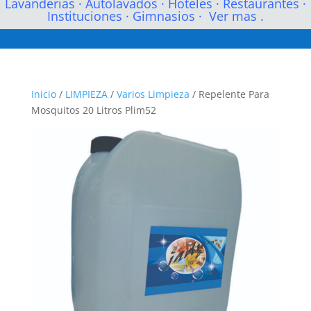
Lavanderias
·
Autolavados
·
Hoteles
·
Restaurantes
·
Instituciones
·
Gimnasios
·
Ver mas .
Inicio
/
LIMPIEZA
/
Varios Limpieza
/ Repelente Para
Mosquitos 20 Litros Plim52